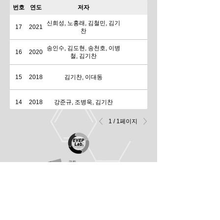
번호
연도
저자
신희성, 노홍래, 김철민, 김기
17
2021
찬
송인수, 김도현, 송천호, 이병
16
2020
철, 김기찬
15
2018
김기찬, 이대동
14
2018
강준규, 조병욱, 김기찬
1 / 1페이지
13
2018
김종희, 김기찬, 이대동
ANALYSIS ON CURRENT INFORM
12
2016
Y. C. Shin, and K.C. Kim
11
2016
신영철, 김기찬
전기 자동차 전기 부
품 연구실 대전광역시
10
2016
김윤현, 김기찬
유성구 동서대로 125
N3동(전기전자