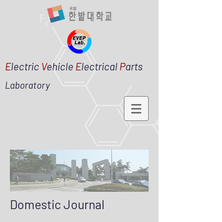
E
lectric
V
ehicle
E
lectrical
P
arts
Laboratory
Domestic Journal